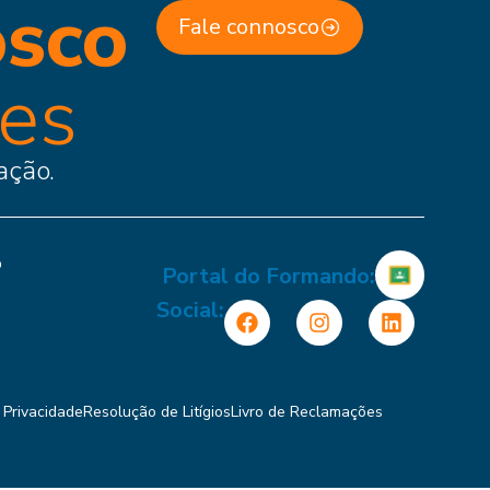
osco
Fale connosco
ões
ação.
o
Portal do Formando:
Social:
e Privacidade
Resolução de Litígios
Livro de Reclamações