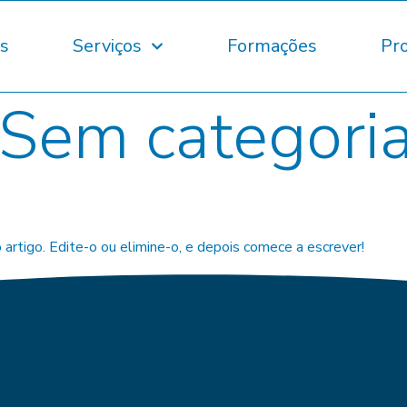
s
Serviços
Formações
Pro
Sem categori
artigo. Edite-o ou elimine-o, e depois comece a escrever!