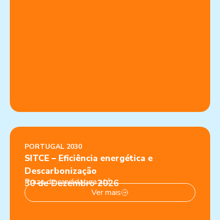
PORTUGAL 2030
SITCE – Eficiência energética e
Descarbonização
Prazo de candidatura até:
30 de Dezembro 2026
Ver mais