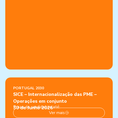
PORTUGAL 2030
SICE – Internacionalização das PME –
Operações em conjunto
Prazo de candidatura até:
30 de Junho 2026
Ver mais