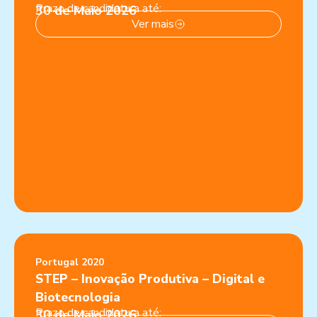
Prazo de candidatura até:
30 de Maio 2026
Ver mais
Portugal 2020
STEP – Inovação Produtiva – Digital e
Biotecnologia
Prazo de candidatura até:
30 de Maio 2026