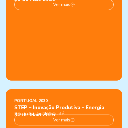
Ver mais
PORTUGAL 2030
STEP – Inovação Produtiva – Energia
Prazo de candidatura até:
30 de Maio 2026
Ver mais