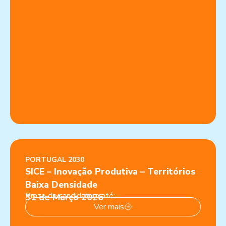
PORTUGAL 2030
SICE – Inovação Produtiva – Territórios
Baixa Densidade
Prazo de candidatura até:
31 de Março 2026
Ver mais