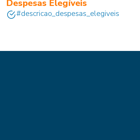
Despesas Elegíveis
#descricao_despesas_elegiveis​