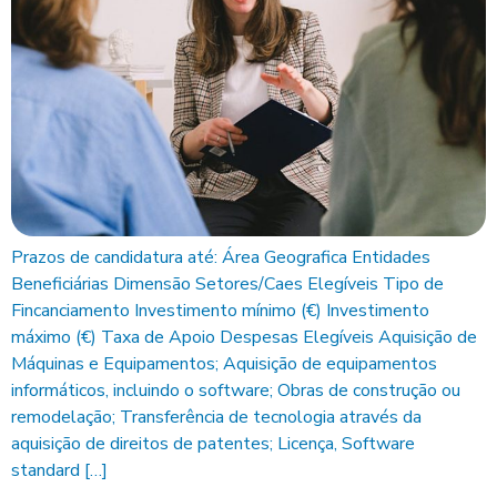
Prazos de candidatura até: Área Geografica Entidades
Beneficiárias Dimensão Setores/Caes Elegíveis Tipo de
Fincanciamento Investimento mínimo (€) Investimento
máximo (€) Taxa de Apoio Despesas Elegíveis Aquisição de
Máquinas e Equipamentos; Aquisição de equipamentos
informáticos, incluindo o software; Obras de construção ou
remodelação; Transferência de tecnologia através da
aquisição de direitos de patentes; Licença, Software
standard […]