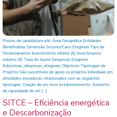
Prazos de candidatura até: Área Geografica Entidades
Beneficiárias Dimensão Setores/Caes Elegíveis Tipo de
Fincanciamento Investimento mínimo (€) Investimento
máximo (€) Taxa de Apoio Despesas Elegíveis
#descricao_despesas_elegiveis​ Objetivos Tipologias de
Projetos São suscetíveis de apoio os projetos individuais em
atividades inovadoras, relacionados com as seguintes
tipologias: Criação de um novo estabelecimento; Aumento
da capacidade de um […]
SITCE – Eficiência energética
e Descarbonização