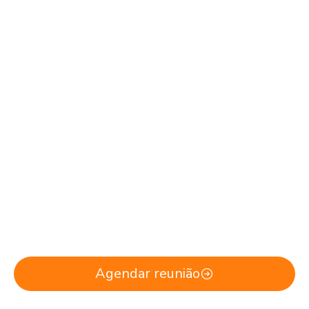
Consultoria e
Formação
para
aumentar a
competitividade da
sua empresa
Agendar reunião