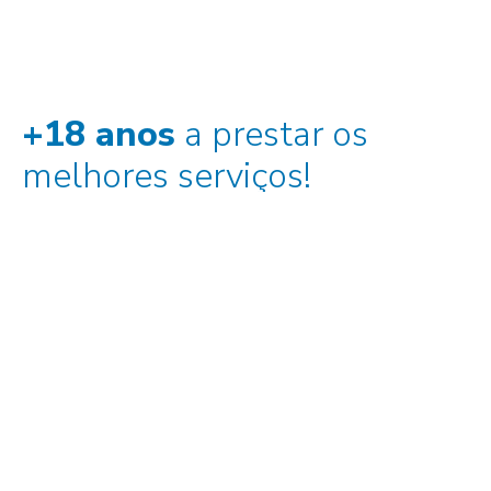
+18 anos
a prestar os
melhores serviços!
Somos uma empresa de
consultoria
e
formação
que apoia organizações dos
setores público e privado a melhorar o
seu desempenho, competitividade e
sustentabilidade.
Saber mais